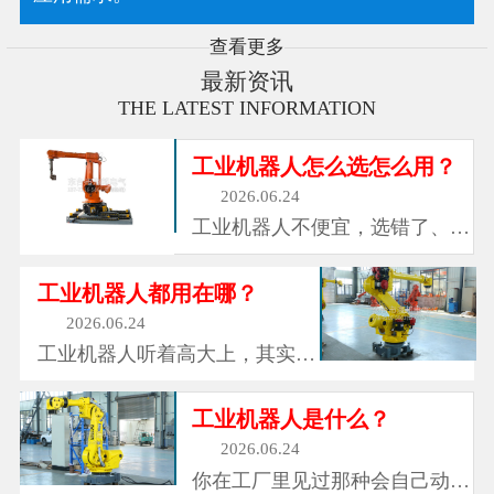
查看更多
最新资讯
THE LATEST INFORMATION
工业机器人怎么选怎么用？
2026.06.24
工业机器人不便宜，选错了、用
不好，钱就打水漂了。这里把关
键要点说清楚。先说怎么选。
工业机器人都用在哪？
第一看负载。机器人能抓多重的
2026.06.24
东西，从几公斤到几百公斤都
工业机器人听着高大上，其实它
有。搬小零件选轻的，搬大铸件
已经渗透到了你生活的方方面
选重的，别买小了拉不动。第二
面。汽车制造是用得最多的地
工业机器人是什么？
看臂展...
方。 一辆车身上有几千个焊
2026.06.24
点，以前全靠人工焊，质量不稳
你在工厂里见过那种会自己动的