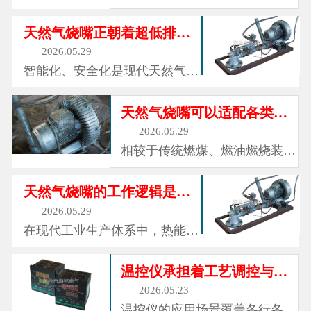
定还伤身体。现在焊装车间里全
机械臂吗？能焊接、能搬运、能
是机器人，点焊、弧焊一条龙，
喷漆，干起活来又快又准，还不
天然气烧嘴正朝着超低排放、超高能效、智能联控的方向前进
效率是人工...
用休息。那就是工业机器人。说
2026.05.29
白了，工业机器人就是一个"不
智能化、安全化是现代天然气烧
会累的工人"。它由几个部分组
嘴的重要发展特征。现阶段主流
成：机械臂是它的身体，关节是
设备搭载全自动控制系统，集成
天然气烧嘴可以适配各类复杂工业工况
它的...
自动点火、火焰监测、燃气泄漏
2026.05.29
报警、过载保护等多重安全机
相较于传统燃煤、燃油燃烧装
制。通过智能探头实时监测火焰
置，天然气烧嘴的优势极为突
状态、炉膛温度与燃气压力，一
出，核心体现在高效节能与绿色
天然气烧嘴的工作逻辑是什么？
旦出现...
环保两大维度。天然气属于清洁
2026.05.29
能源，杂质含量极低，燃烧后几
在现代工业生产体系中，热能是
乎无粉尘、废渣残留。同时，现
锻造、烘烤、熔炼、烘干等各类
代化烧嘴采用精准空燃比控制技
工艺的核心动力，而天然气烧嘴
温控仪承担着工艺调控与安全防护的双重重任
术，彻底...
作为专属的燃气燃烧装置，是工
2026.05.23
业窑炉、热能设备的核心部件。
温控仪的应用场景覆盖各行各