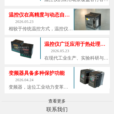
它承担着燃料输送、空气配比、
业，是工业生产与科研实验的基
稳定燃烧、热量释放的关键职
础核心仪表。在工业热处理领
温控仪在高精度与动态自适应调控方面的优势
能，其...
域，用于淬火、退火、回火等工
2026.05.23
艺的温度调控，保障金属材料的
相较于传统温控方式，温控仪的
力学性能稳定;在化工行业，精
核心优势在于高精度与动态自适
准控制反应釜、加热管道温度，
应调控。传统温控多依靠人工启
温控仪广泛应用于热处理、化工、电子、机械制造等众多领域
确保化学...
停设备，温度波动幅度大，极易
2026.05.23
导致产品工艺不达标、批次质量
在现代工业生产、实验科研与智
参差不齐。而温控仪测温精度
能设备运行中，温度是影响产品
高、响应速度快，可精准捕捉细
质量、工艺精度与设备安全的核
变频器具备多种保护功能
微温度...
心参数，温控仪作为专门用于温
2026.04.24
度监测、对比与自动调控的智能
变频器，这位工业动力变革
仪表，是各类温控系统的核心中
的“智慧引擎”，正以其节能降
枢。它能够实时采集环境与设备
耗、精准控制、软启动与保护以
查看更多
温度...
及智能互联等诸多优势，引领着
联系我们
工业生产向更加高效、智能、绿